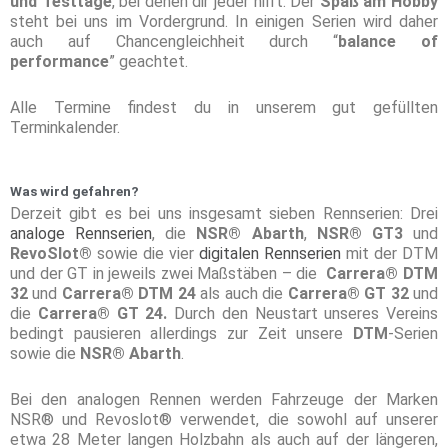
und Testtage
, bei denen dir jeder hilft. Der
Spaß am Hobby
steht bei uns im Vordergrund. In einigen Serien wird daher
auch auf Chancengleichheit durch “
balance of
performance
” geachtet.
Alle Termine findest du in unserem gut gefüllten
Terminkalender.
Was wird gefahren?
Derzeit gibt es bei uns insgesamt sieben Rennserien: Drei
analoge Rennserien
, die
NSR® Abarth
,
NSR® GT3
und
RevoSlot®
sowie die vier
digitalen Rennserien
mit der DTM
und der GT in jeweils zwei Maßstäben – die
Carrera® DTM
32
und
Carrera® DTM 24
als auch die
Carrera®
GT 32
und
die
Carrera® GT 24.
Durch den Neustart unseres Vereins
bedingt pausieren allerdings zur Zeit unsere
DTM
-Serien
sowie die
NSR® Abarth
.
Bei den analogen Rennen werden Fahrzeuge der Marken
NSR® und Revoslot® verwendet, die sowohl auf unserer
etwa 28 Meter langen Holzbahn als auch auf der längeren,