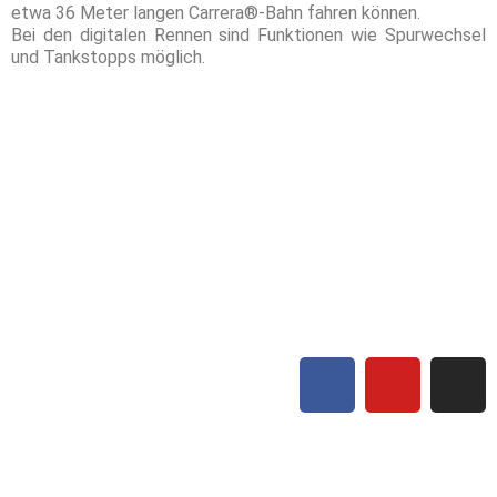
etwa 36 Meter langen Carrera®-Bahn fahren können.
Bei den digitalen Rennen sind Funktionen wie Spurwechsel
und Tankstopps möglich.
tarena Berlin e.V.
gfriedstraße 66 – 70
65 Berlin
Mail: info[at]slot-arena.de
F
Y
I
a
o
n
c
u
s
Kontakt
e
t
t
Forum
b
u
a
Impressum