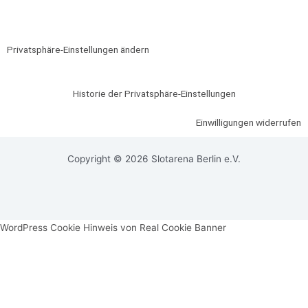
o
b
g
Datenschutz
o
e
r
k
a
Privatsphäre-Einstellungen ändern
m
Historie der Privatsphäre-Einstellungen
Einwilligungen widerrufen
Copyright © 2026 Slotarena Berlin e.V.
WordPress Cookie Hinweis von Real Cookie Banner