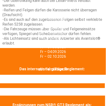
-Der Überrollkäfig kann auch bei Lexan-Inlets verbaut
werden.
-Reifen und Felgen dürfen die Karosserie nicht überragen
(Draufsicht).
Fr – 06.02.2026
-Es sind auch auf den zugelassenen Felgen selbst verklebte
Fr – 06.03.2026
Reifen 5258 zugelassen.
Fr – 03.04.2026
-Die Fahrzeuge müssen über Spoiler und Felgeneinsätze
Fr – 01.05.2026
verfügen, Spiegel und Scheibenwischer dürfen fehlen.
Fr – 05.06.2026
-Als Lichteinsatz sind auch andere Anbieter als Avantslot®
Fr – 03.07.2026
erlaubt.
Fr – 07.08.2026
Fr – 04.09.2026
Fr – 02.10.2026
Das international gültige Reglement:
zum Terminkalender
Ergänzungen
zum NSR® GT3 Reglement als: